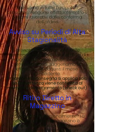
Spediamo in tutta Europa! Le
consegne vengono effettuate entro 1-
5 giorni lavorativi dalla conferma
dell'ordine.
Avviso su Periodi di Alta
Stagionalità
Attenzione: Rallentamenti nelle
consegne sono possibili nei mesi di
maggio, ottobre e novembre. Per
prevenire ritardi, suggeriamo di
effettuare gli acquisti il mese
precedente.
Il ritardo nella consegna si applica solo
se l'avvertenza viene notificata al
momento del pagamento (check out).
Ritiro Diretto in
Magazzino
Preferite ritirare personalmente? La
vendita diretta in magazzino è
sempre disponibile. Vi preghiamo
semplicemente di fissare un