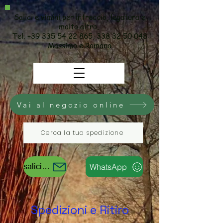
Salici e vimini per intreccio, legatura e
molto altro.
Tel.
+39 335 54 22 865
,
338 32 50 048
Massimo e Romana
Vai al negozio online
Cerca la tua spedizione
WhatsApp
salicievimini@gmail.com
Spedizioni e Ritiro