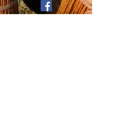
Home
Kit e Progetti Completi
Kit e Progetti
Completi
0 prodotti
Non ci sono ancora
prodotti...
Nel frattempo, puoi scegliere una categoria
diversa per continuare gli acquisti.