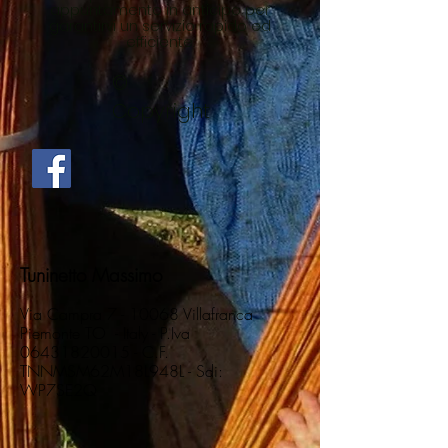
appuntamento in anticipo per
garantirvi un servizio rapido ed
efficiente.
©
Copyright
Tuninetto Massimo
Via Campra 7 - 10068 Villafranca
Piemonte TO - Italy - P.Iva
06431820015
- C.F.
TNNMSM62M18L948L - Sdi:
WP7SE2Q