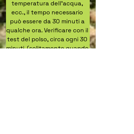
temperatura dell'acqua, 
ecc., il tempo necessario 
può essere da 30 minuti a 
qualche ora. Verificare con il 
test del polso, circa ogni 30 
minuti. (solitamente quando 
il salice si può attorcigliare 
attorno al polso senza che si 
rompa, il salice è idratato).

TEST DEL POLSO:

Per salici corti controllare 
due volte al giorno con il 
test del polso, per salici più 
lunghi da 160 cm è 
sufficiente una volta al 