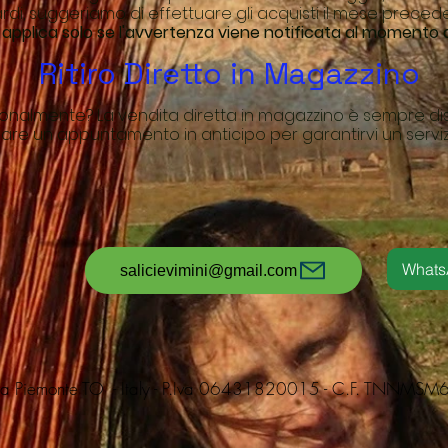
ardi, suggeriamo di effettuare gli acquisti il mese preced
si applica solo se l'avvertenza viene notificata al moment
Ritiro Diretto in Magazzino
rsonalmente? La vendita diretta in magazzino è sempre di
are un appuntamento in anticipo per garantirvi un servizi
What
salicievimini@gmail.com
nca Piemonte TO - Italy - P.Iva 06431820015 - C.F. TNN