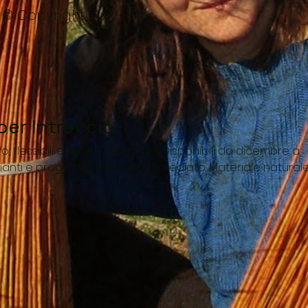
© Copyright
 per Intreccio
o, flessibili e facili da lavorare. Disponibili da dicembre a
pianti e progetti di intreccio immediato. Materiale natural
gature e creazioni artigianali.