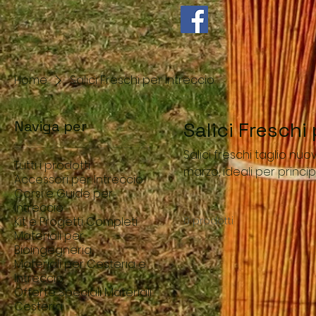
Home
Salici Freschi per Intreccio
Naviga per
Salici Freschi
Salici freschi taglio nuov
Tutti i prodotti
marzo, ideali per princi
Accessori per Intreccio
perfetto per cesteria, le
Corsi e Guide per
Intreccio
Kit e Progetti Completi
0 prodotti
Materiali per
Bioingegneria
Materiali per Cesteria e
Intreccio
Offerte Speciali Materiali
Cesteria