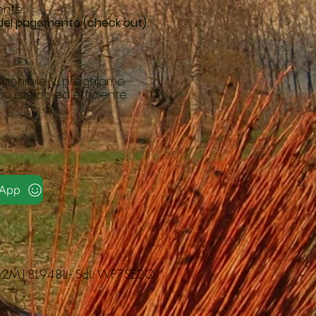
ente.
o del pagamento (check out).
sponibile. Vi preghiamo
o rapido ed efficiente.
sApp
MSM62M18L948L - Sdi: WP7SE2Q