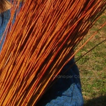
e
Ordina per:
Consigliati