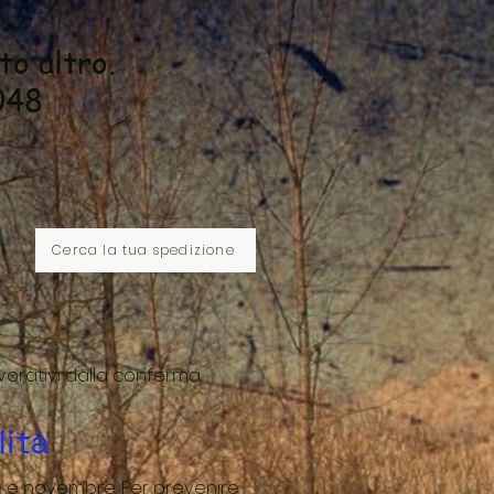
lto altro.
048
Cerca la tua spedizione
vorativi dalla conferma
lità
re e novembre. Per prevenire