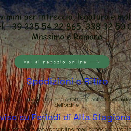
 vimini per intreccio, legatura e mo
l. +39 335 54 22 865, 338 32 50 
Massimo e Romana
Vai al negozio online
Spedizioni e Ritiro
opa! Le consegne vengono effettuate entro 1-5 giorni la
dell'ordine.
viso su Periodi di Alta Stagiona
 nelle consegne sono possibili nei mesi di maggio, ottob