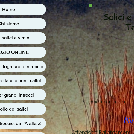
Home
Salici e
hi siamo
Te
i salici e vimini
ZIO ONLINE
i, legature e intreccio
 la vite con i salici
er grandi intrecci
Spediamo in tutta Eur
lo dei salici
Av
treccio, dall'A alla Z
Attenzione: Rallentamenti