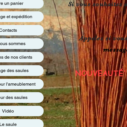
re un panier
Si vous souhaitez 
ge et expédition
Contacts
Appelez si vou
nous sommes
messag
s de nos clients
ge des saules
NOUVEAUTÉ'
our l'ameublement
ur des saules
Vidéo
Le saule