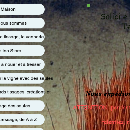
Maison
Salici e
nous sommes
Te
e tissage, la vannerie
line Store
 à nouer et à tresser
 la vigne avec des saules
ds tissages, créations et
Nous expédion
ge des saules
ATTENTION; pendant le
tressage, de A à Z
ralenties, 