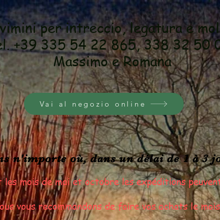
 vimini per intreccio, legatura e mo
l. +39 335 54 22 865, 338 32 50 
Massimo e Romana
Vai al negozio online
s n'importe où, dans un délai de 1 à 3 j
s mois de mai et octobre les expéditions peuven
nous vous recommandons de faire vos achats le moi