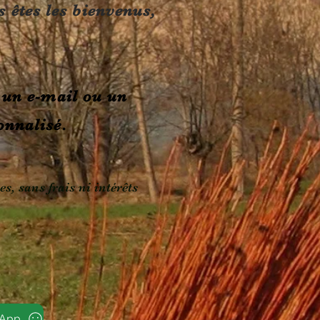
s êtes les bienvenus,
 un e-mail ou un
onnalisé.
s, sans frais ni intérêts
sApp