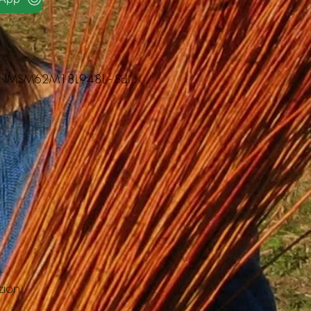
F TNMSM62M18L948L - Sdi :
e
zioni