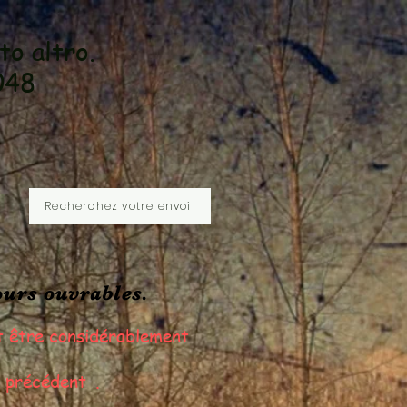
lto altro.
048
Recherchez votre envoi
ours ouvrables.
t être considérablement
s précédent
.