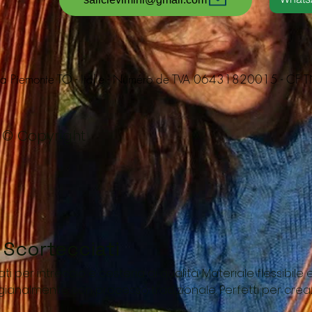
nca Piemonte TO - Italie - Numéro de TVA 06431820015 - C
© Copyright
 Scortecciati
ti per intreccio e cesteria di qualità. Materiale flessibile 
igianalmente con processo tradizionale. Perfetti per crea
fessionali di cesteria e artigianato.