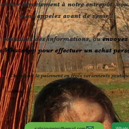
acheter directement à notre entrepôt,
vou
mais appelez avant de venir !
s souhaitez des informations, ou
envoyez
e WhatsApp pour
effectuer un achat pers
!
Choisissez le paiement en trois versements pratique
supplémentaires.
What
salicievimini@gmail.com